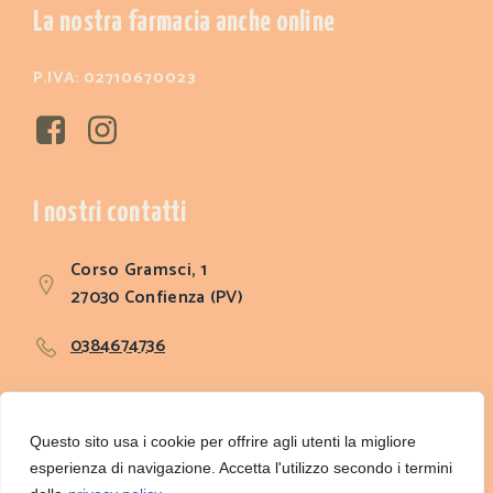
La nostra farmacia anche online
P.IVA: 02710670023
I nostri contatti
Corso Gramsci, 1
27030 Confienza (PV)
0384674736
farmaciarachelesas@gmail.com
Questo sito usa i cookie per offrire agli utenti la migliore
esperienza di navigazione. Accetta l'utilizzo secondo i termini